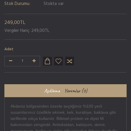
Stok Durumu:
Stokta var
249,00TL
Vergiler Hariç: 249,00TL
Adet
Açıklama
Yorumlar (0)
Akdeniz bölgesinden özenle seçtiğimiz %100 yerli
susamlarımız
özellikle ekmek, kek, kurabiye, baklava gibi
tariflerde sıkça kullanılır. Bitkisel protein ve diyet lifi
bakımından zengindir. Antioksidan, kalsiyum, demir,
magnezyum, fosfor ve çinko gibi vücudun ihtiyaç duyduğu