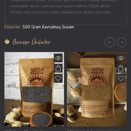
mineraller içerir. zamanında hasat edilmiş %100 atalık
tohum olup koruyucu katkı maddesi ve gluten içermez.
Etiketler:
500 Gram Kavrulmuş Susam
Benzer Ürünler