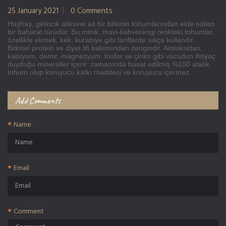
25 January 2021
0 Comments
Haşhaş, gelincik ailesine ait bir bitkinin tohumlarından elde edilen
bir baharat türüdür. Bu minik, mavi-kahverengi renkteki tohumlar,
özellikle ekmek, kek, kurabiye gibi tariflerde sıkça kullanılır.
Bitkisel protein ve diyet lifi bakımından zengindir. Antioksidan,
kalsiyum, demir, magnezyum, fosfor ve çinko gibi vücudun ihtiyaç
duyduğu mineraller içerir. zamanında hasat edilmiş %100 atalık
tohum olup koruyucu katkı maddesi ve koruyucu içermez.
Add Comments
Name
Email
Comment